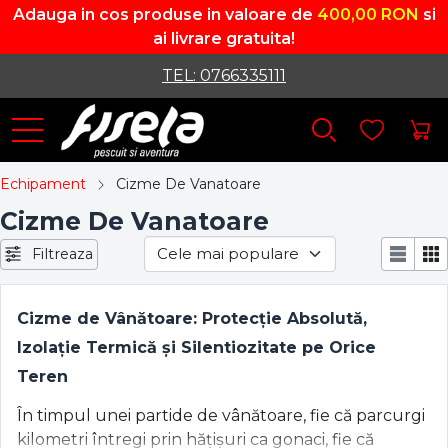
Adauga in cos produse in valoare de
400,00 RON
si
ai livrare gratuita!
TEL: 0766335111
Echipament
Cizme De Vanatoare
Cizme De Vanatoare
Filtreaza
Cizme de Vânătoare: Protecție Absolută,
Izolație Termică și Silentiozitate pe Orice
Teren
În timpul unei partide de vânătoare, fie că parcurgi
kilometri întregi prin hățișuri ca gonaci, fie că