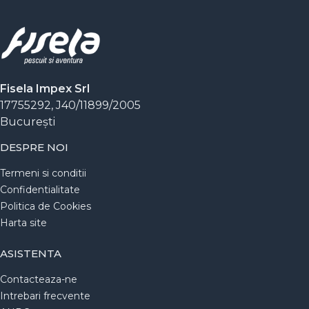
Pășește cu încredere pe orice potecă și
concentrează-te exclusiv pe linia de ochire.
Descoperă gama de cizme de vânătoare la Fisela și
alege echipamentul pe care te poți baza în orice
sezon!
Fisela Impex Srl
17755292, J40/11899/2005
Bucureşti
DESPRE NOI
Termeni si conditii
Confidentialitate
Politica de Cookies
Harta site
ASISTENTA
Contacteaza-ne
Intrebari frecvente