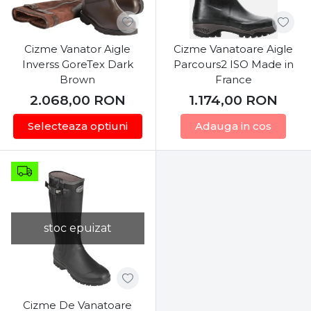
Tălpi cu profil adânc (Anti-derapaj):
Noroiul
argilos, frunzele ude și pantele abrupte
necesită o aderență maximă. Tălpile cizmelor
Cizme Vanator Aigle
Cizme Vanatoare Aigle
noastre sunt proiectate cu canale adânci de
Inverss GoreTex Dark
Parcours2 ISO Made in
evacuare a noroiului, asigurând stabilitate pe
Brown
France
suprafețe alunecoase și prevenind
2.068,00
RON
1.174,00
RON
accidentările.
Selecteaza optiuni
Adauga in cos
Sistem de ajustare pe gambă:
Multe modele
dispun de catarame sau curele reglabile la
spate sau pe lateral, permițându-ți să strângi
cizma perfect pe picior pentru a împiedica
pătrunderea crengilor, frunzelor sau a apei
prin partea superioară.
stoc epuizat
Branțuri ergonomice și absorbție a șocurilor:
Zonele întărite din călcâi amortizează impactul
cu solul dur, protejându-ți articulațiile în
timpul marșurilor lungi.
Cizme De Vanatoare