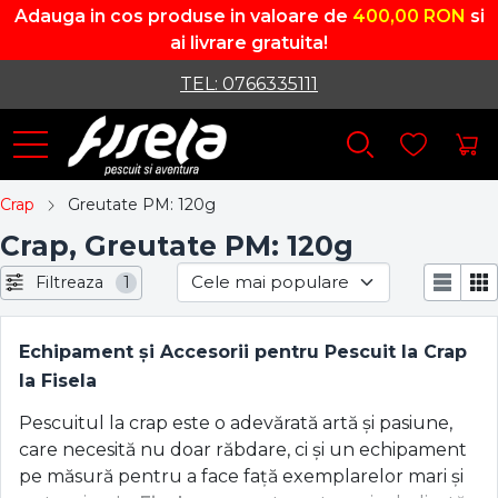
Adauga in cos produse in valoare de
400,00 RON
si
ai livrare gratuita!
TEL: 0766335111
Crap
Greutate PM: 120g
Crap, Greutate PM: 120g
Filtreaza
1
Echipament și Accesorii pentru Pescuit la Crap
la Fisela
Pescuitul la crap este o adevărată artă și pasiune,
care necesită nu doar răbdare, ci și un echipament
pe măsură pentru a face față exemplarelor mari și