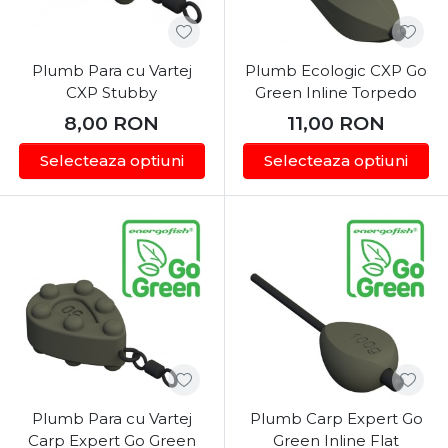
Alegerea locului:
Identifică structurile
submerse, pragurile și zonele cu stufăriș unde
Plumb Para cu Vartej
Plumb Ecologic CXP Go
crapul se hrănește în siguranță.
CXP Stubby
Green Inline Torpedo
Precizia:
Folosește o tehnică de nadire grupată
8,00
RON
11,00
RON
și momeli echilibrate.
Pescuit responsabil:
Protejează peștele
Selecteaza optiuni
Selecteaza optiuni
utilizând saltele de primire și mincioguri
adecvate.
Plumb Para cu Vartej
Plumb Carp Expert Go
Carp Expert Go Green
Green Inline Flat