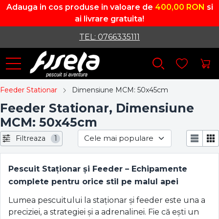
Adauga in cos produse in valoare de
400,00 RON
si
ai livrare gratuita!
TEL: 0766335111
Feeder Stationar
Dimensiune MCM: 50x45cm
Feeder Stationar, Dimensiune
MCM: 50x45cm
Filtreaza
1
Pescuit Staționar și Feeder – Echipamente
complete pentru orice stil pe malul apei
Lumea pescuitului la staționar și feeder este una a
preciziei, a strategiei și a adrenalinei. Fie că ești un