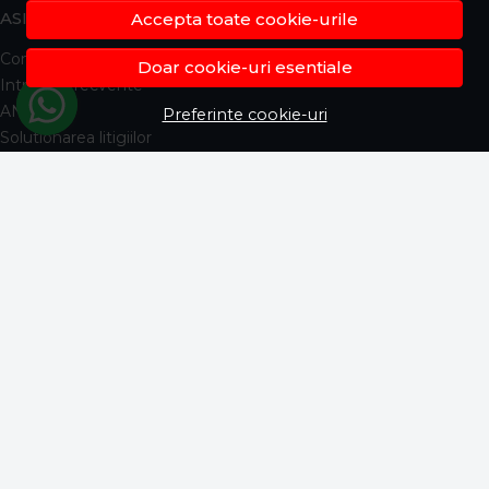
ASISTENTA
Accepta toate cookie-urile
Contacteaza-ne
Doar cookie-uri esentiale
Intrebari frecvente
ANPC
Preferinte cookie-uri
Solutionarea litigiilor
Informatii legale
CONT CLIENT
Contul meu
Inregistrare
Istoric comenzi
Produse favorite
Metode de plata
Transport si retururi