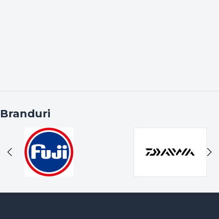
Nade și Momeli:
Boilies-uri, pelete, aditivi și mix-
uri de nadă la prețuri imbatabile, perfecte
pentru a-ți face stocul pentru următoarea
partidă.
Monturi și Terminale:
Cârlige, fire, plumbi și
accesorii mici de la branduri renumite, esențiale
în trusa oricărui pescar.
⚠️ Atenție: Stoc Limitat!
Branduri
Regula acestei categorii este simplă:
Primul venit,
primul servit.
Deoarece majoritatea produselor din
secțiunea
Lichidări de Stoc
sunt ultimele bucăți
disponibile fizic în depozitul nostru, odată vândute,
acestea nu vor mai reveni în stoc la același preț.
Nu lăsa captura vieții să scape! Explorează acum
lista de
oferte speciale la pescuit
și pune în coș
echipamentul dorit înainte să dispară.