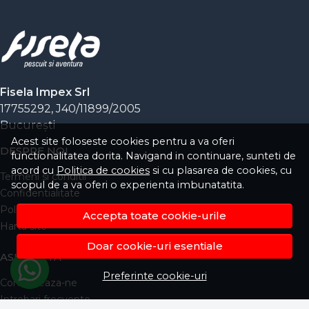
Fisela Impex Srl
17755292, J40/11899/2005
Bucureşti
Acest site foloseste cookies pentru a va oferi
DESPRE NOI
functionalitatea dorita. Navigand in continuare, sunteti de
acord cu
Politica de cookies
si cu plasarea de cookies, cu
Termeni si conditii
scopul de a va oferi o experienta imbunatatita.
Confidentialitate
Politica de Cookies
Accepta toate cookie-urile
Harta site
Doar cookie-uri esentiale
ASISTENTA
Preferinte cookie-uri
Contacteaza-ne
Intrebari frecvente