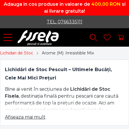
Adauga in cos produse in valoare de
400,00 RON
si
ai livrare gratuita!
TEL: 0766335111
Lichidari de Stoc
Arome (M): Irresistible Mix
Lichidări de Stoc Pescuit – Ultimele Bucăți,
Cele Mai Mici Prețuri
Bine ai venit în secțiunea de
Lichidări de Stoc
Fisela
, destinația finală pentru pescarii care caută
performanță de top la prețuri de ocazie. Aici am
reunit toate produsele care beneficiază de
reduceri masive
, oferindu-ți șansa unică de a-ți
Afiseaza mai mult
completa echipamentul cu articole premium, fără a