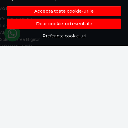
ASISTENTA
Accepta toate cookie-urile
Contacteaza-ne
Doar cookie-uri esentiale
Intrebari frecvente
ANPC
Preferinte cookie-uri
Solutionarea litigiilor
Informatii legale
CONT CLIENT
Contul meu
Inregistrare
Istoric comenzi
Produse favorite
Metode de plata
Transport si retururi