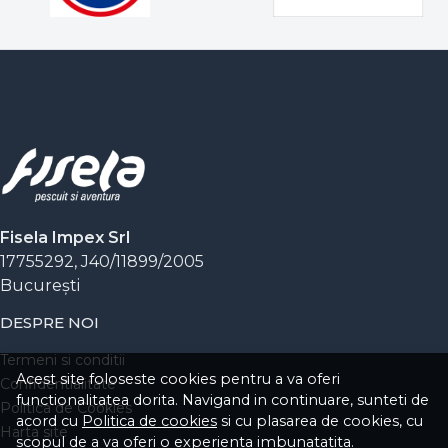
Fisela Impex Srl
17755292, J40/11899/2005
Bucureşti
DESPRE NOI
Termeni si conditii
Acest site foloseste cookies pentru a va oferi
Confidentialitate
functionalitatea dorita. Navigand in continuare, sunteti de
Politica de Cookies
acord cu
Politica de cookies
si cu plasarea de cookies, cu
Harta site
scopul de a va oferi o experienta imbunatatita.