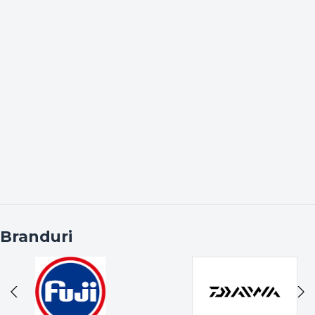
pentru următoarea ta febră musculară pe apă!
Branduri