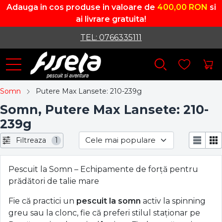
Adauga in cos produse in valoare de
400,00 RON
si
ai livrare gratuita!
TEL: 0766335111
Somn
Putere Max Lansete: 210-239g
Somn, Putere Max Lansete: 210-
239g
Filtreaza
1
Pescuit la Somn – Echipamente de forță pentru
prădători de talie mare
Fie că practici un
pescuit la somn
activ la spinning
greu sau la clonc, fie că preferi stilul staționar pe