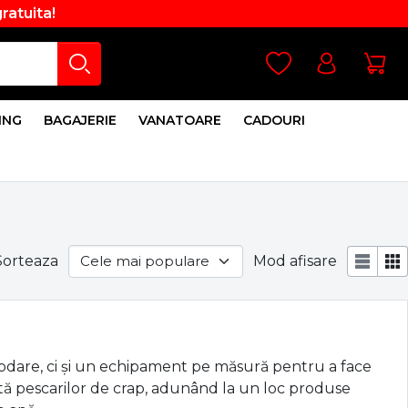
gratuita!
ING
BAGAJERIE
VANATOARE
CADOURI
Sorteaza
Mod afisare
răbdare, ci și un echipament pe măsură pentru a face
ată pescarilor de crap, adunând la un loc produse