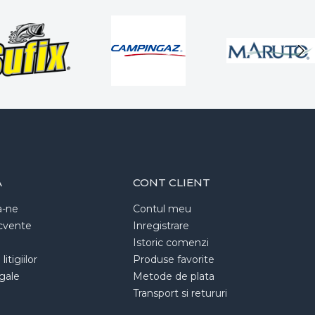
A
CONT CLIENT
a-ne
Contul meu
ecvente
Inregistrare
Istoric comenzi
itigiilor
Produse favorite
egale
Metode de plata
Transport si retururi