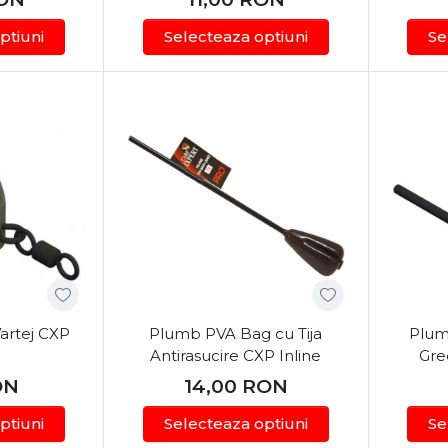
ide Nutritive:
Pentru sporirea atractivității nadei în orice
ptiuni
Selecteaza optiuni
Se
cesorii Terminale
 și înaintași:
Monofilamente cu rezistență mare la nod și ab
mbi:
Modele ultra-ascuțite și plumbi de plumbaj optim pe
chipament de Camping
ungi de pescuit, confortul pe malul apei este prioritar. D
ela găsești tot ce ai nevoie pentru a te bucura de natură
uri pentru Partide Reușite
lui:
Identifică structurile submerse, pragurile și zonele 
ește o tehnică de nadire grupată și momeli echilibrate.
artej CXP
Plumb PVA Bag cu Tija
Plum
nsabil:
Protejează peștele utilizând saltele de primire ș
Antirasucire CXP Inline
Gre
ON
14,00
RON
ptiuni
Selecteaza optiuni
Se