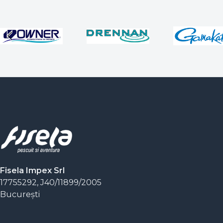
Fisela Impex Srl
17755292, J40/11899/2005
Bucureşti