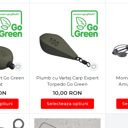
t Go Green
Plumb cu Vartej Carp Expert
Momi
at
Torpedo Go Green
Amur
ON
10,00
RON
ptiuni
Selecteaza optiuni
Se