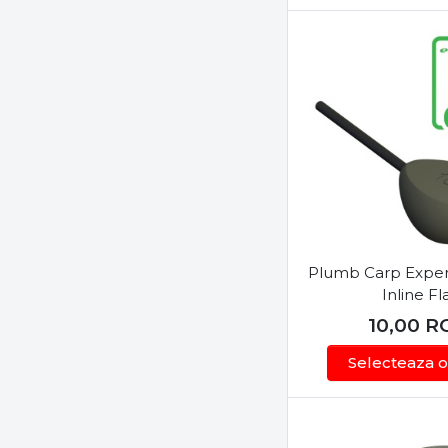
112g
113g
114g
120g
126g
140g
142g
160g
170g
Plumb Carp Exper
180g
Inline Fl
200g
10,00
R
250g
Selecteaza o
300g