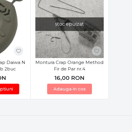
stoc epuizat
ap Daiwa N
Montura Crap Orange Method
b 2buc
Fir de Par nr.4
ON
16,00
RON
ptiuni
Adauga in cos