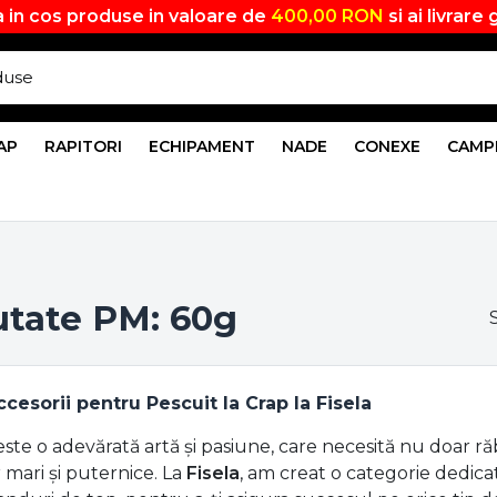
 in cos produse in valoare de
400,00 RON
si ai livrare 
AP
RAPITORI
ECHIPAMENT
NADE
CONEXE
CAMP
utate PM: 60g
cesorii pentru Pescuit la Crap la Fisela
este o adevărată artă și pasiune, care necesită nu doar 
 mari și puternice. La
Fisela
, am creat o categorie dedic