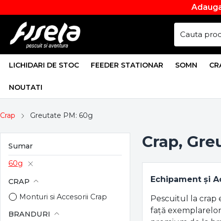
Adauga
LICHIDARI DE STOC
FEEDER STATIONAR
SOMN
CR
NOUTATI
Crap
Greutate PM: 60g
Crap, Gre
Sumar
60g
Echipament și Ac
CRAP
Monturi si Accesorii Crap
Pescuitul la crap 
față exemplarelor
BRANDURI