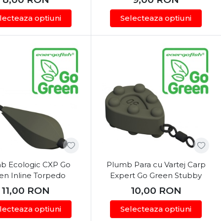
 anotimp.
lecteaza optiuni
Selecteaza optiuni
raziune, alături de fire textile de calitate.
ntru o fixare corectă pe substrat.
e la corturi și umbrele, până la paturi și scaune
 în siguranță.
cu stufăriș unde crapul se hrănește în siguranță.
b Ecologic CXP Go
Plumb Para cu Vartej Carp
i mincioguri adecvate.
en Inline Torpedo
Expert Go Green Stubby
11,00
RON
10,00
RON
lecteaza optiuni
Selecteaza optiuni