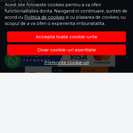
Metode de plata
Acest site foloseste cookies pentru a va oferi
Transport si retururi
functionalitatea dorita. Navigand in continuare, sunteti de
acord cu
Politica de cookies
si cu plasarea de cookies, cu
scopul de a va oferi o experienta imbunatatita.
Accepta toate cookie-urile
Doar cookie-uri esentiale
Preferinte cookie-uri
© Fisela.ro 2026