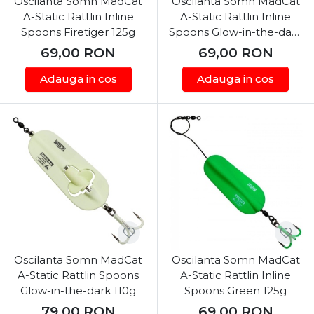
Oscilanta Somn MadCat
Oscilanta Somn MadCat
A-Static Rattlin Inline
A-Static Rattlin Inline
Spoons Firetiger 125g
Spoons Glow-in-the-dark
125g
69,00
RON
69,00
RON
Adauga in cos
Adauga in cos
Oscilanta Somn MadCat
Oscilanta Somn MadCat
A-Static Rattlin Spoons
A-Static Rattlin Inline
Glow-in-the-dark 110g
Spoons Green 125g
79,00
RON
69,00
RON