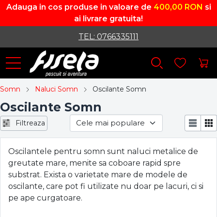
Adauga in cos produse in valoare de
400,00 RON
si
ai livrare gratuita!
TEL: 0766335111
Somn
Naluci Somn
Oscilante Somn
Oscilante Somn
Filtreaza
Oscilantele pentru somn sunt naluci metalice de
greutate mare, menite sa coboare rapid spre
substrat. Exista o varietate mare de modele de
oscilante, care pot fi utilizate nu doar pe lacuri, ci si
pe ape curgatoare.