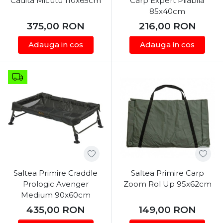
Cadita Micutu 110x65cm
Carp Expert Pliabilă
85x40cm
375,00
RON
216,00
RON
Adauga in cos
Adauga in cos
Saltea Primire Craddle
Saltea Primire Carp
Prologic Avenger
Zoom Rol Up 95x62cm
Medium 90x60cm
435,00
RON
149,00
RON