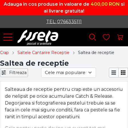
Adauga in cos produse in valoare de
400,00 RON
si
ai livrare gratuita!
TEL: 0766335111
Crap
Saltele Cantarire Receptie
Saltea de receptie
Saltea de receptie
Filtreaza
Salteaua de receptie pentru crap este un accesoriu
de nelipsit pe orice acumulare Catch & Release.
Degorjarea si fotografierea pestelui trebuie sa se
faca in cele mai sigure conditii, fara ca pestele sa fie
ranit in timpul acestor operatiuni.