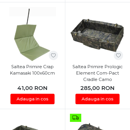
furnizate chiar de administratia lacului.
Saltelele de receptie sunt disponibile intr-o
varietate de modele, de la cele ieftine, simple si usor
de transportat, pana la modelele premium, cu
cadru metalic si picioare telescopic (supranumite si
cadite). Acestea din urma sunt deosebit de utile
pentru capturi record, si impiedica un contact
direct al pestelui cu solul, prevenind astfel leziunile
interne cauzate de miscarile bruste ale acestuia.
Saltea Primire Crap
Saltea Primire Prologic
Materialul moale si impermeabil din care sunt
Kamasaki 100x60cm
Element Com-Pact
realizate saltelele protejeaza solzii si mucoasa
Cradle Camo
pestilor, oferind in acelasi timp o suprafata usor de
41,00
RON
285,00
RON
curatat si de uscat. Mai mult, caditele ofera conditii
excelente pentru a prezenta pestele catre camera
Adauga in cos
Adauga in cos
de fotografiat sau filmat si ne faciliteaza
manipularea atunci cand vrem sa punem pestele in
salteaua de cantarire.