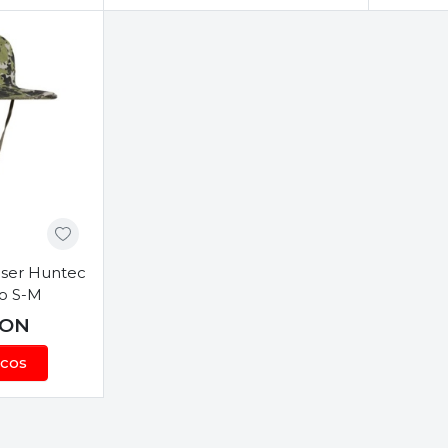
eală pentru Vânătoarea Ta
ul de vânătoare practicat – vânătoare de păsări, mamifere
re de calitate poate face diferența între o experiență plă
 de stiluri, culori și materiale, adaptându-se diferitelor 
lărie de vânătoare nu este doar un accesoriu, ci un eleme
mpul celor mai importante momente din expedițiile tale. 
echipamentul și îți va asigura o vânătoare de succes!
aser Huntec
o S-M
ON
 cos