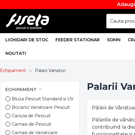
Adauga
LICHIDARI DE STOC
FEEDER STATIONAR
SOMN
CR
NOUTATI
Echipament
Palarii Vanatori
Palarii Va
ECHIPAMENT
Bluza Pescuit Standard si UV
Bocanci Vanatoare Pescuit
Pălării de Vânăto
Caciula de Pescuit
Pălăriile de vânăt
Camasi de Pescuit
contribuind la dis
Camasi de Vanatoare
funcționalitate și