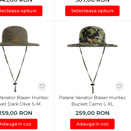
 fiind ideale pentru vânătoare în condiții de frig
lecteaza optiuni
Selecteaza optiuni
 potrivite pentru condiții de vreme caldă sau pentru
re pentru a oferi protecție împotriva ploii și pentru a
ute pentru a răspunde nevoilor vânătorilor. Printre
re de ventilație care permit o circulație optimă a
 Vanator Blaser Huntec
Palarie Vanator Blaser Huntec
proteja pielea de razele dăunătoare ale soarelui.
et Dark Olive S-M
Bucket Camo L-XL
 important pentru confortul de-a lungul zilei, ajutând
259,00
RON
259,00
RON
e pot avea o căptușeală termoizolantă pentru a menține
Adauga in cos
Adauga in cos