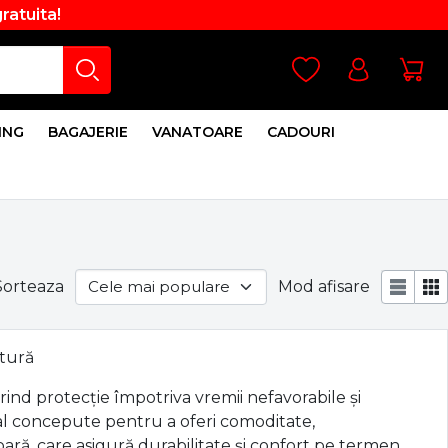
gratuita!
ING
BAGAJERIE
VANATOARE
CADOURI
Sorteaza
Mod afisare
atură
rind protecție împotriva vremii nefavorabile și
ial concepute pentru a oferi comoditate,
ioară, care asigură durabilitate și confort pe termen