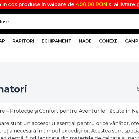
 in cos produse in valoare de
400,00 RON
si ai livrare 
AP
RAPITORI
ECHIPAMENT
NADE
CONEXE
CAMP
natori
are – Protecție și Confort pentru Aventurile Tăcute în N
oare sunt un accesoriu esențial pentru orice vânător, ofe
creția necesară în timpul expedițiilor. Acestea sunt spec
 rezistență, fiind fabricate din materiale de calitate super