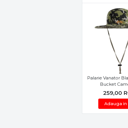
Alege Pălăria Id
Indiferent de tip
pălării de vânătoa
într-o gamă variată
În concluzie, o pă
performanță în ti
completa perfect 
Palarie Vanator Bl
Bucket Cam
259,00
R
Adauga in