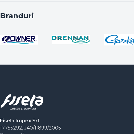
Branduri
Fisela Impex Srl
17755292, J40/11899/2005