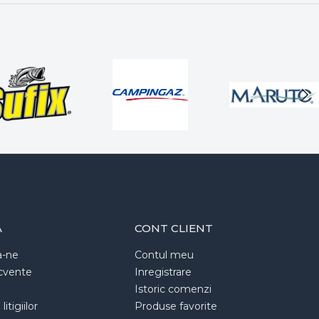
A
CONT CLIENT
a-ne
Contul meu
ecvente
Inregistrare
Istoric comenzi
itigiilor
Produse favorite