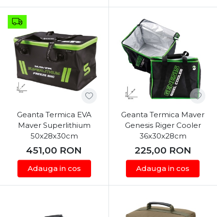
modele pe care o gasiti la Fisela permite alegerea
variantei potrivite pentru cerintele fiecarui pescar.
Pentru mentinerea temperaturii scazute in interior,
se recomanda utilizarea unor rezerve de gheata,
realizate din materiale care nu sunt toxice.
Rezervele pentru lazile frigorifice pot fi alese in
functie de capacitatea si dimensiunile lazii utilizate.
De asememea, o alta optiune pentru racirea
Geanta Termica EVA
Geanta Termica Maver
alimentelor o constituie lada frigorifica electrica.
Maver Superlithium
Genesis Riger Cooler
Aceasta poate fi alimentata la mufa bricheta a
50x28x30cm
36x30x28cm
masinii si mentine temperatura alimentelor
451,00
RON
225,00
RON
constanta. Lazile frigorifice au, in functie de model,
mai multe moduri de functionare (ex. Noapte, Eco
Adauga in cos
Adauga in cos
etc) pentru a se adapta diferitelor necesitati ale
celor care le utilizeaza.
Produse precum lada frigorifica Coleman Xtreme,