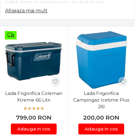
indelungat, in camping sau pe malul apei.
Afiseaza mai mult
Astfel, puteti alege o lada frigorifica ce mentine
continutul rece pentru o perioada de pana la cinci
zile. Izolatia interioara groasa asigura o temperatura
constanta iar sistemul sigur de inchidere nu
permite aerului cald sa patrunda in lada frigorifica.
Bineinteles unul dintre cele mai importante sfaturi
atunci cand utilizam o lada frigorifica fara
alimentare electrica este acela de a o deschide
numai cand este necesar.
Majoritatea lazilor frigorifice modern beneficiaza de
Lada Frigorifica Coleman
Lada Frigorifica
un sistem de scurgere a apei care s-a topit. Izolatia
Xtreme 66 Litri
Campingaz Icetime Plus
solida a peretelui asigura protectia impotriva razelor
26l
UV, manerul rezistent pentru transport sau
799,00
RON
200,00
RON
capacitatea lazii frigorifice (masurata in litri) sunt
elemente care conteaza atunci cand ne decidem sa
Adauga in cos
Adauga in cos
achizitionam o lada frigorifica. Gama variata de