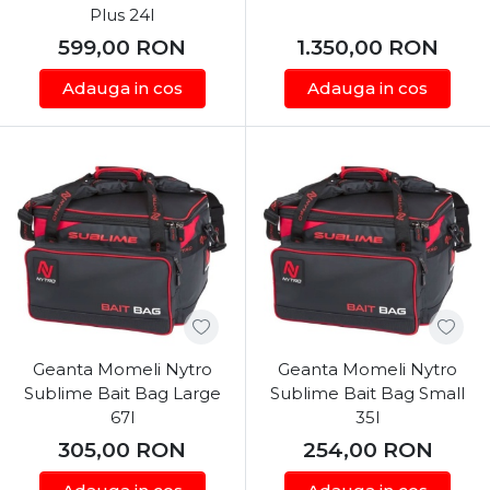
Plus 24l
599,00
RON
1.350,00
RON
Adauga in cos
Adauga in cos
Geanta Momeli Nytro
Geanta Momeli Nytro
Sublime Bait Bag Large
Sublime Bait Bag Small
67l
35l
305,00
RON
254,00
RON