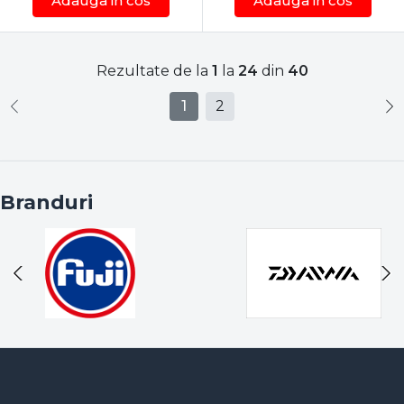
Adauga in cos
Adauga in cos
Rezultate de la
1
la
24
din
40
1
2
Branduri