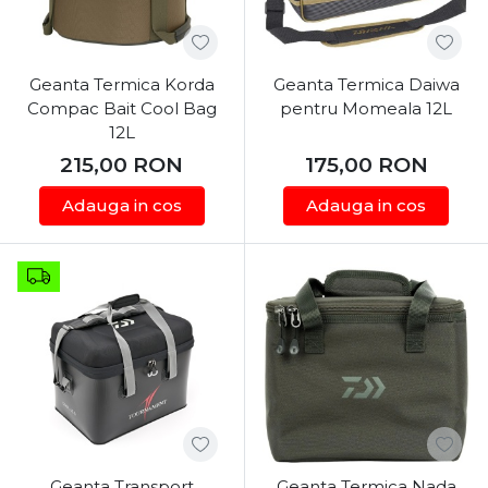
Geanta Termica Korda
Geanta Termica Daiwa
Compac Bait Cool Bag
pentru Momeala 12L
12L
215,00
RON
175,00
RON
Adauga in cos
Adauga in cos
Geanta Transport
Geanta Termica Nada