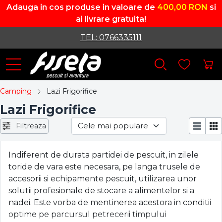
Adauga in cos produse in valoare de
400,00 RON
si
ai livrare gratuita!
TEL: 0766335111
Camping
Lazi Frigorifice
Lazi Frigorifice
Filtreaza
Indiferent de durata partidei de pescuit, in zilele
toride de vara este necesara, pe langa trusele de
accesorii si echipamente pescuit, utilizarea unor
solutii profesionale de stocare a alimentelor si a
nadei. Este vorba de
mentinerea acestora in conditii
optime pe parcursul petrecerii timpului