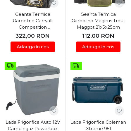
Geanta Termica
Geanta Termica
Garbolino Carryall
Garbolino Magirus Trout
Competition
Maggot 21x5x25cm
38x25x25cm
322,00
RON
112,00
RON
Adauga in cos
Adauga in cos
Lada Frigorifica Auto 12V
Lada Frigorifica Coleman
Campingaz Powerbox
Xtreme 95l