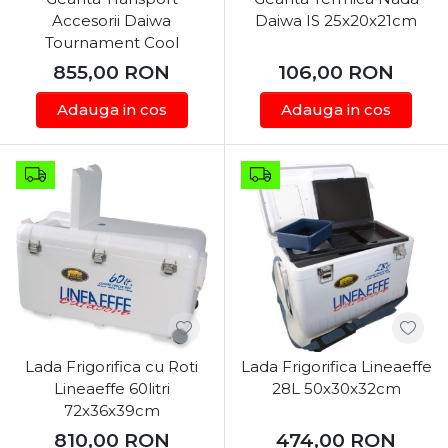
Accesorii Daiwa
Daiwa IS 25x20x21cm
Tournament Cool
855,00
RON
106,00
RON
Adauga in cos
Adauga in cos
Lada Frigorifica cu Roti
Lada Frigorifica Lineaeffe
Lineaeffe 60litri
28L 50x30x32cm
72x36x39cm
810,00
RON
474,00
RON