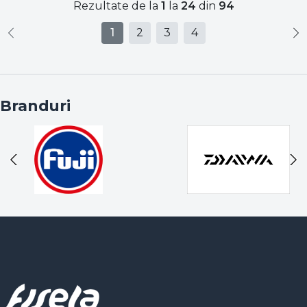
Rezultate de la
1
la
24
din
94
1
2
3
4
Branduri