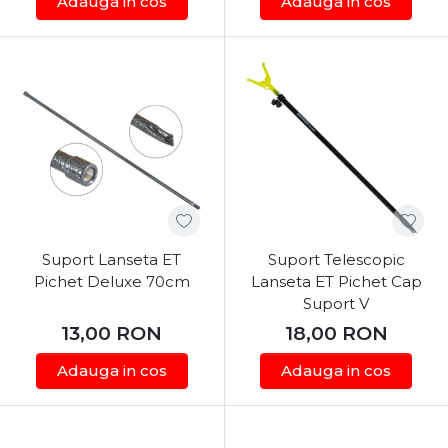
Adauga in cos
Adauga in cos
reflexie.
amenajate.
Greutate proprie
Sesiuni lungi (long-
mare (stabilitate
Oțel
stay), Dunăre și râuri
nativă fără
Inoxidabil
sălbatice, pescuit în
ancorare), filete
(Inox)
condiții de furtună
ultra-rezistente, nu
sau vânt extrem.
oxidează în timp.
Suport Lanseta ET
Suport Telescopic
Pichet Deluxe 70cm
Lanseta ET Pichet Cap
Suport V
13,00
RON
18,00
RON
Adauga in cos
Adauga in cos