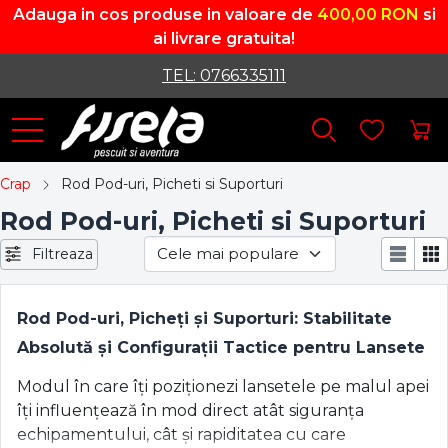
Adauga in cos produse in valoare de
400,00 RON
si
ai livrare gratuita!
TEL: 0766335111
Crap
Rod Pod-uri, Picheti si Suporturi
Rod Pod-uri, Picheti si Suporturi
Filtreaza
Rod Pod-uri, Picheți și Suporturi: Stabilitate
Absolută și Configurații Tactice pentru Lansete
Modul în care îți poziționezi lansetele pe malul apei
îți influențează în mod direct atât siguranța
echipamentului, cât și rapiditatea cu care