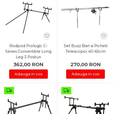
Rodpod Prologic C-
Set Buzz Bari si Picheti
Series Convertible Long
Telescopici 40-65cm
Leg 3 Posturi
362,00
RON
270,00
RON
Adauga in cos
Adauga in cos