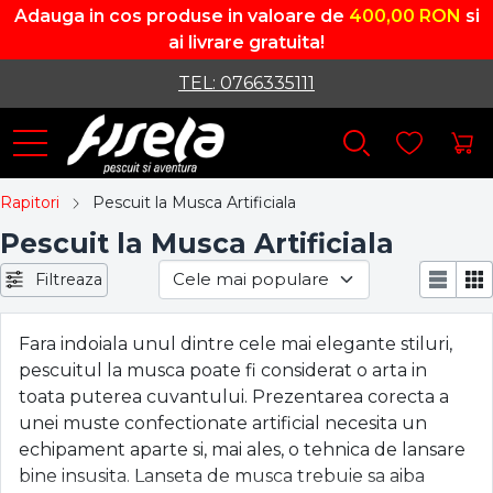
Adauga in cos produse in valoare de
400,00 RON
si
ai livrare gratuita!
TEL: 0766335111
Rapitori
Pescuit la Musca Artificiala
Pescuit la Musca Artificiala
Filtreaza
Fara indoiala unul dintre cele mai elegante stiluri,
pescuitul la musca poate fi considerat o arta in
toata puterea cuvantului. Prezentarea corecta a
unei muste confectionate artificial necesita un
echipament aparte si, mai ales, o tehnica de lansare
bine insusita. Lanseta de musca trebuie sa aiba