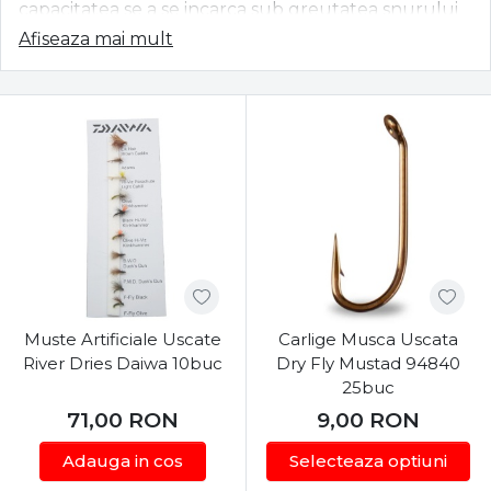
capacitatea se a se incarca sub greutatea snurului
pentru a plasa o naluca extrem de usoara (musca
Afiseaza mai mult
artificiala) in locurile de panda a pastravilor. Tehnica
de legare a mustelor este o alta disciplina extrem
de spectaculoasa intrucat da frau liber imaginatiei
pescarului. Pe mapamond, denumirea acestei
tehnici este FlyTying.
Muste Artificiale Uscate
Carlige Musca Uscata
River Dries Daiwa 10buc
Dry Fly Mustad 94840
25buc
71,00
RON
9,00
RON
Adauga in cos
Selecteaza optiuni