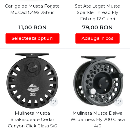
Carlige de Musca Forjate
Set Ate Legat Muste
Mustad C49S 25buc
Sparkle Thread Fly
Fishing 12 Culori
11,00
RON
79,00
RON
Selecteaza optiuni
Adauga in cos
Mulineta Musca
Mulineta Musca Daiwa
Shakespeare Cedar
Wilderness Fly 200 Clasa
Canyon Click Clasa 5/6
4/6