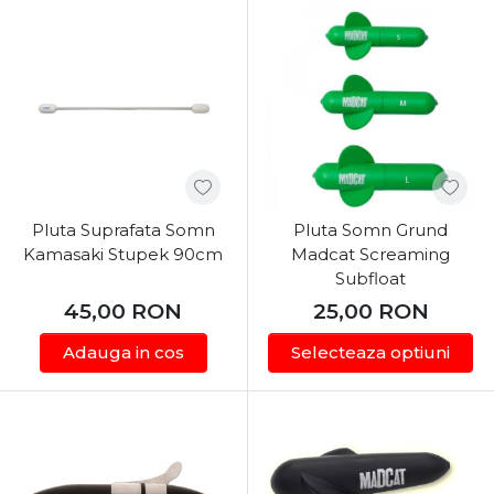
Plutele Subacvatice (U-Floats):
Sunt vedetele
pescuitului la staționar pe râuri și Dunăre. Spre
deosebire de plutele clasice, acestea se
montează direct pe forfac, sub apă, la o distanță
mică de cârlig. Rolul lor este de a ridica
momeala de pe substrat pentru a o proteja de
atacul racilor și pentru a o poziționa deasupra
pragurilor, direct în curent, unde somnul
Pluta Suprafata Somn
Pluta Somn Grund
patrulează nocturn. Oferim modele simple sau
Kamasaki Stupek 90cm
Madcat Screaming
plute subacvatice cu elice (propeller)
, care se
Subfloat
rotesc în curent și creează vibrații irezistibile
45,00
RON
25,00
RON
pentru linia laterală a somnului.
Adauga in cos
Selecteaza optiuni
Plutele de Suprafață (Inline sau cu Vârtej):
Modele masive, cu portanțe cuprinse între
100g și peste 300g. Sunt utilizate în pescuitul
clasic cu plută culisantă pe lacuri sau în
tehnicile moderne de tip „baliză” ori „rupere”