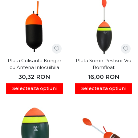
Fisela, potrivește portanța cu greutatea momelilor
tale și pregătește-te pentru drilul vieții tale!
Pluta Culisanta Konger
Pluta Somn Pestisor Viu
cu Antena Inlocuibila
Romfloat
30,32
RON
16,00
RON
Selecteaza optiuni
Selecteaza optiuni