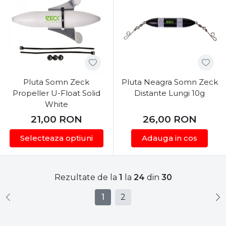
Pluta Somn Zeck
Pluta Neagra Somn Zeck
Propeller U-Float Solid
Distante Lungi 10g
White
21,00
RON
26,00
RON
Selecteaza optiuni
Adauga in cos
Rezultate de la
1
la
24
din
30
1
2