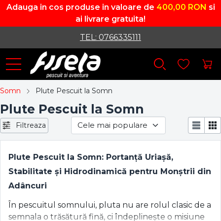
Adauga in cos produse in valoare de
400,00 RON
si
ai livrare gratuita!
TEL: 0766335111
Somn
Plute Pescuit la Somn
Plute Pescuit la Somn
Filtreaza
Plute Pescuit la Somn: Portanță Uriașă,
Stabilitate și Hidrodinamică pentru Monștrii din
Adâncuri
În pescuitul somnului, pluta nu are rolul clasic de a
semnala o trăsătură fină, ci îndeplinește o misiune