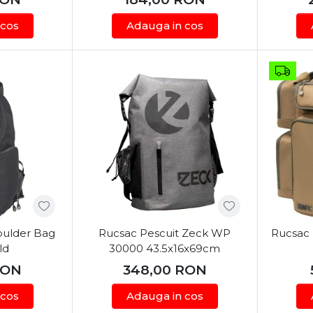
 cos
Adauga in cos
oulder Bag
Rucsac Pescuit Zeck WP
Rucsac 
ld
30000 43.5x16x69cm
ON
348,00
RON
 cos
Adauga in cos