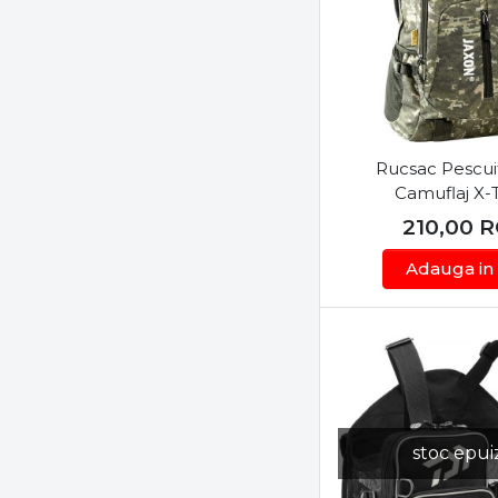
Rucsac Pescui
Camuflaj X
30x20x5
210,00
R
Adauga in
stoc epui