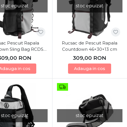
stoc epuizat
stoc epuizat
ac Pescuit Rapala
Rucsac de Pescuit Rapala
own Sling Bag RCDSB
Countdown 46×30×13 cm
42x25x13cm
309,00
RON
309,00
RON
Adauga in cos
Adauga in cos
stoc epuizat
stoc epuizat