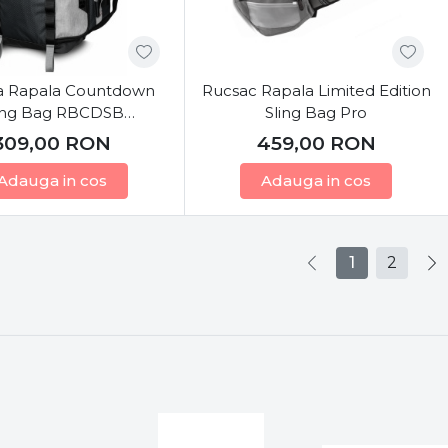
a Rapala Countdown
Rucsac Rapala Limited Edition
ing Bag RBCDSB
Sling Bag Pro
42x25x13cm
309,00
RON
459,00
RON
Adauga in cos
Adauga in cos
1
2