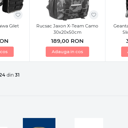
iwa Gilet
Rucsac Jaxon X-Team Camo
Geant
g
30x20x50cm
Sl
ON
189,00
RON
 cos
Adauga in cos
24
din
31