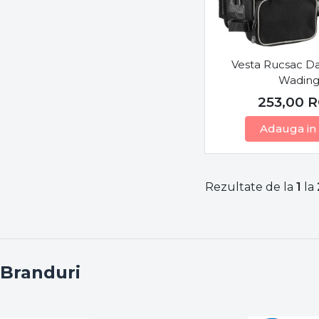
Vesta Rucsac Da
Wadin
253,00
R
Adauga in
Rezultate de la
1
la
Branduri