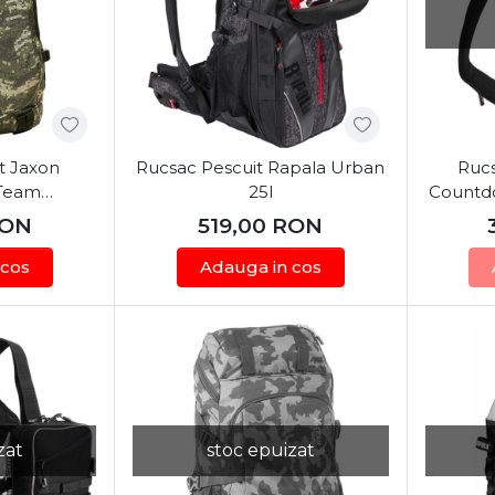
t Jaxon
Rucsac Pescuit Rapala Urban
Rucs
-Team
25l
Countd
0cm
ON
519,00
RON
 cos
Adauga in cos
zat
stoc epuizat