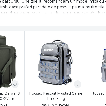
 parcursul unei zile, iti recomandam un model mica cu o c
chimb, daca preferi partidele de pescuit pe mai multe z
cat sa poti sa iti depozitezi sacul de dormit sau hainele de 
 una dintre cele mai importante caracteristici pe care tre
le de ruscaci care au tesaturi ranforsate si din materia
a greutatea din interior. De asemenea, acestea trebuie sa 
ele puternice ale soarelui si, mai ales, ploaia.
i multe compartiment sunt extrem de utile, astfel incat s
indemana atunci cand ai nevoie de ele, dar si pentru a evi
este importanta centura de talie, captuseala pentru umeri
lemente influenteaza gradul de confort pe care il vei avea
o varietate larga de rucsacuri de pescuit, astfel incat tu 
da direct de pe site sau suna la numarul 0766335111 daca
ap Daiwa IS
Rucsac Pescuit Mustad Game
Rucsac 
50x27cm
Time Sling
ON
184,00
RON