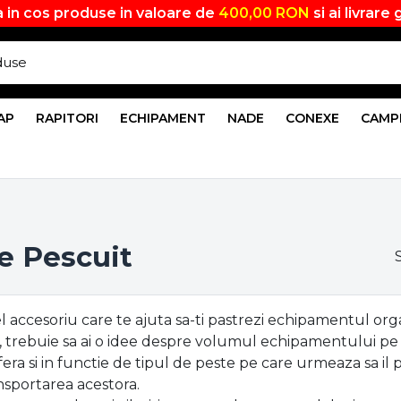
 in cos produse in valoare de
400,00 RON
si ai livrare 
AP
RAPITORI
ECHIPAMENT
NADE
CONEXE
CAMP
e Pescuit
 accesoriu care te ajuta sa-ti pastrezi echipamentul organiz
 trebuie sa ai o idee despre
volumul echipamentului pe ca
ra si in functie de tipul de peste pe care urmeaza sa il pe
nsportarea acestora.