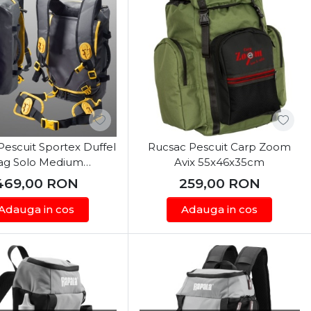
Pescuit Sportex Duffel
Rucsac Pescuit Carp Zoom
ag Solo Medium
Avix 55x46x35cm
43x26x14cm
469,00
RON
259,00
RON
Adauga in cos
Adauga in cos