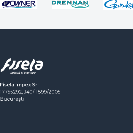
Fisela Impex Srl
17755292, J40/11899/2005
Bucureşti