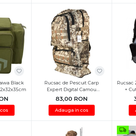
aiwa Black
Rucsac de Pescuit Carp
Rucsac 
52x32x35cm
Expert Digital Camou
+ Cu
69x37x16cm
ON
83,00
RON
 cos
Adauga in cos