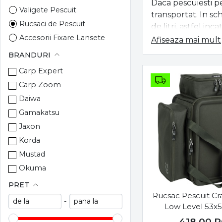
Daca pescuiesti pe
Valigete Pescuit
transportat. In s
Rucsaci de Pescuit
de litri, astfel in
Accesorii Fixare Lansete
Afiseaza mai mult
Durabilitatea este
Borsete Pescuit
BRANDURI
recomandate modele
Galeti Pestisori si Accesorii
sustina cu usurint
Carp Expert
Penare Monturi
expuse, precum raz
Carp Zoom
Portofele Naluci
Daiwa
Rucsacurile cu ma
Gamakatsu
pentru a-ti fi la 
comoda pe spate, 
Jaxon
aerisita. Aceste e
Korda
Mustad
La Fisela vei gasi 
Okuma
organizata. Coman
Prologic
PRET
Rucsac Pescuit Cr
Rapala
-
Low Level 53x
Sportex
418,00
R