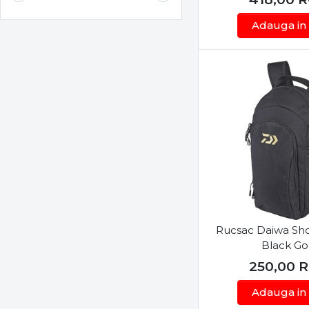
Zeck
Adauga in
Rucsac Daiwa Sh
Black Go
250,00
R
Adauga in