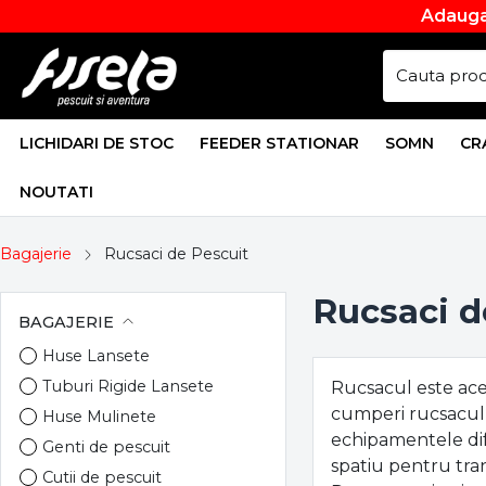
Adauga
LICHIDARI DE STOC
FEEDER STATIONAR
SOMN
CR
NOUTATI
Bagajerie
Rucsaci de Pescuit
Rucsaci d
BAGAJERIE
Huse Lansete
Tuburi Rigide Lansete
Rucsacul este acel
cumperi rucsacul,
Huse Mulinete
echipamentele dife
Genti de pescuit
spatiu pentru tra
Cutii de pescuit