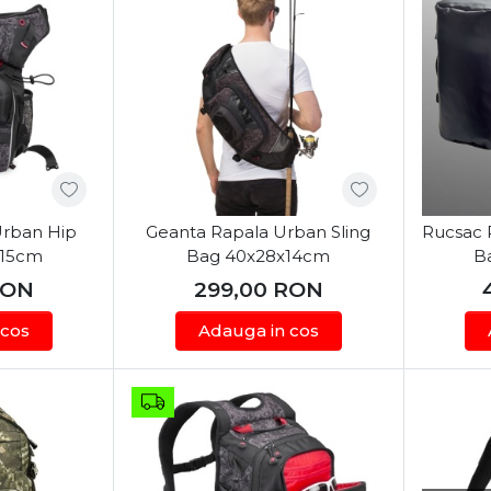
Urban Hip
Geanta Rapala Urban Sling
Rucsac 
x15cm
Bag 40x28x14cm
B
RON
299,00
RON
 cos
Adauga in cos