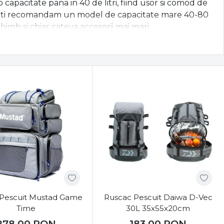
apacitate pana in 40 de litri, fiind usor si comod de
ile iti recomandam un model de capacitate mare 40-80
schimb si chiar cateva accesorii mai mari.
buie sa le ai in vedere atunci cand alegi rucsacul. Sunt
le reziste, precum polyester sau nylon, astfel incat sa
fie rezistente fata de conditiile meto la care vor fie
a poti depozita separat ustensilele de pescuit,
ta deteriorarea acestora. Pentru o purtare cat mai
 si spate a bratelor,dar si
captuseala de spate
 in timpul partidelor de pescuit.
sa te bucuri de o sesiune de pescuit relaxanta si
 ai nevoie de informatii suplimentare.
Pescuit Mustad Game
Ruscac Pescuit Daiwa D-Vec
Time
30L 35x55x20cm
278,00
RON
183,00
RON