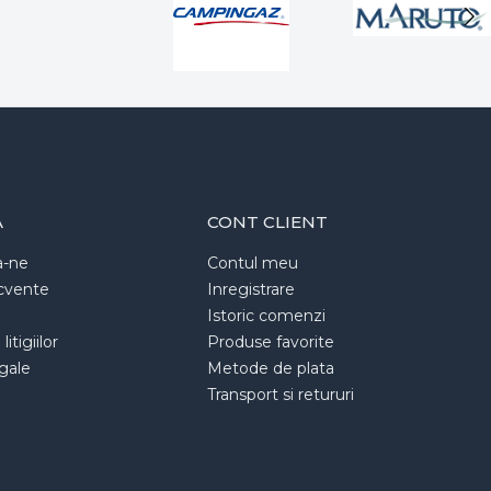
A
CONT CLIENT
a-ne
Contul meu
ecvente
Inregistrare
Istoric comenzi
itigiilor
Produse favorite
egale
Metode de plata
Transport si retururi