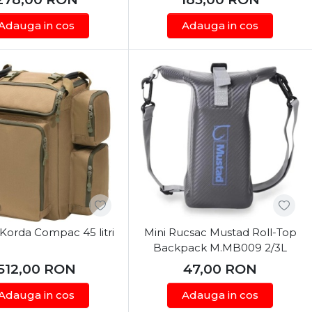
Adauga in cos
Adauga in cos
Korda Compac 45 litri
Mini Rucsac Mustad Roll-Top
Backpack M.MB009 2/3L
512,00
RON
47,00
RON
Adauga in cos
Adauga in cos