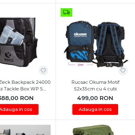
Zeck Backpack 24000
Rucsac Okuma Motif
tii Tackle Box WP S
52x35cm cu 4 cutii
30x25x45cm
388,00
RON
499,00
RON
Adauga in cos
Adauga in cos