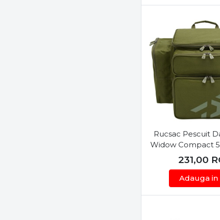
Rucsac Pescuit D
Widow Compact 
231,00
R
Adauga in