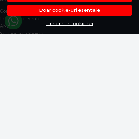
Doar cookie-uri esentiale
Contacteaza-ne
Intrebari frecvente
Preferinte cookie-uri
ANPC
Solutionarea litigiilor
Informatii legale
CONT CLIENT
Contul meu
Inregistrare
Istoric comenzi
Produse favorite
Metode de plata
Transport si retururi