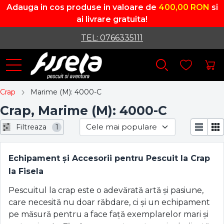
Adauga in cos produse in valoare de
400,00 RON
si
ai livrare gratuita!
TEL: 0766335111
Crap
Marime (M): 4000-C
Crap, Marime (M): 4000-C
Filtreaza
1
Echipament și Accesorii pentru Pescuit la Crap
la Fisela
Pescuitul la crap este o adevărată artă și pasiune,
care necesită nu doar răbdare, ci și un echipament
pe măsură pentru a face față exemplarelor mari și