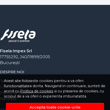
Alegerea locului:
Identifică structurile
submerse, pragurile și zonele cu stufăriș unde
crapul se hrănește în siguranță.
Precizia:
Folosește o tehnică de nadire grupată
și momeli echilibrate.
Pescuit responsabil:
Protejează peștele
utilizând saltele de primire și mincioguri
adecvate.
Fisela Impex Srl
17755292, J40/11899/2005
Bucureşti
DESPRE NOI
Acest site foloseste cookies pentru a va oferi
Termeni si conditii
functionalitatea dorita. Navigand in continuare, sunteti de
Confidentialitate
acord cu
Politica de cookies
si cu plasarea de cookies, cu
Politica de Cookies
scopul de a va oferi o experienta imbunatatita.
Harta site
Accepta toate cookie-urile
ASISTENTA