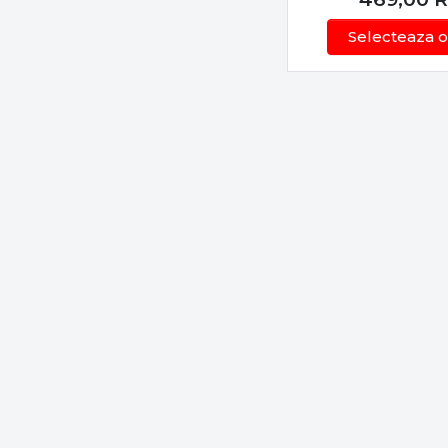
Aditivi și Lich
9000
Selecteaza o
10000
3. Monturi și Ac
Fire principale
Cârlige și Plu
4. Confort și E
Pentru partidele l
ergonomice, la Fis
Strategii și Sfat
Alegerea locu
Precizia:
Folos
Pescuit respo