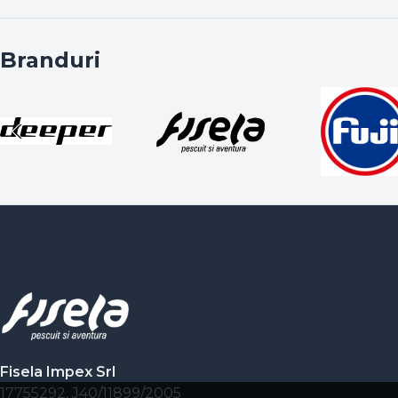
Branduri
Fisela Impex Srl
17755292, J40/11899/2005