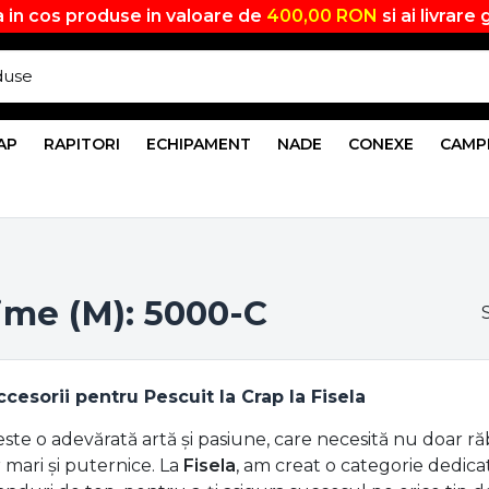
 in cos produse in valoare de
400,00 RON
si ai livrare 
AP
RAPITORI
ECHIPAMENT
NADE
CONEXE
CAMP
ime (M): 5000-C
cesorii pentru Pescuit la Crap la Fisela
este o adevărată artă și pasiune, care necesită nu doar 
 mari și puternice. La
Fisela
, am creat o categorie dedic