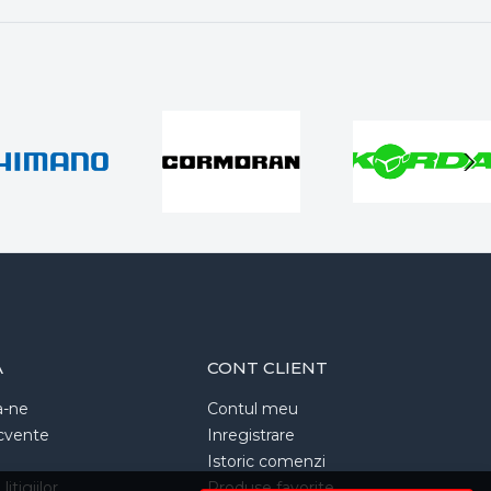
A
CONT CLIENT
a-ne
Contul meu
ecvente
Inregistrare
Istoric comenzi
itigiilor
Produse favorite