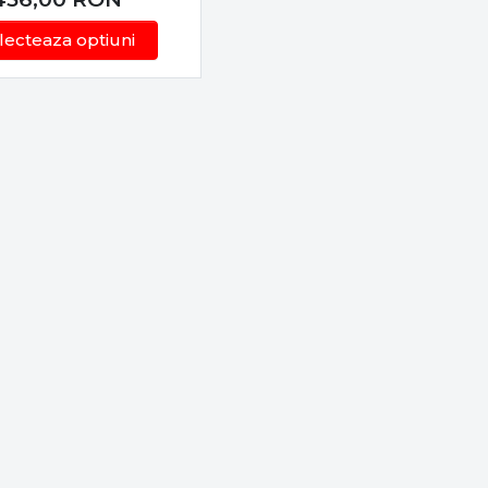
 anotimp.
lecteaza optiuni
raziune, alături de fire textile de calitate.
ntru o fixare corectă pe substrat.
e la corturi și umbrele, până la paturi și scaune
 în siguranță.
cu stufăriș unde crapul se hrănește în siguranță.
i mincioguri adecvate.