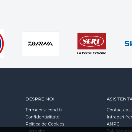
DESPRE NOI
ASISTENT
Termeni si conditii
Contacteaz
Confidentialitate
Intrebari fr
Politica de Cookies
ANPC
Harta site
Solutionarea l