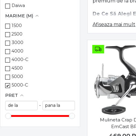
premium de la bran
Daiwa
De Ce Să Alegi E
MARIME (M)
Afiseaza mai mult
1500
Fie că pescuiești 
și una fără captur
2500
3000
1. Lansete și Mu
4000
Precizia și putere
4000-C
4500
Lansete de c
flexibilitate î
5000
Mulinete Big P
5000-C
5000LD
PRET
2. Momeli și Na
5500
-
Nutriția și atracț
6000
6500
Mulineta Crap 
Boilies-uri și
EmCast BR
Pelete și Sem
7000
îndelungat.
469,00
8000