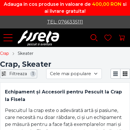
Adauga in cos produse in valoare de
400,00 RON
si
ai livrare gratuita!
TEL: 0766335111
Crap
Skeater
Crap, Skeater
Filtreaza
1
Echipament și Accesorii pentru Pescuit la Crap
la Fisela
Pescuitul la crap este o adevărată artă și pasiune,
care necesită nu doar răbdare, ci și un echipament
pe măsură pentru a face față exemplarelor mari și