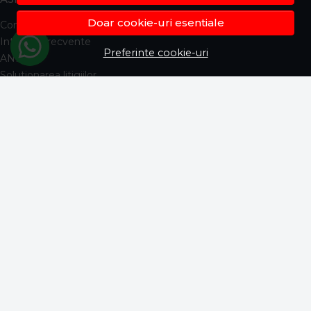
Doar cookie-uri esentiale
Contacteaza-ne
Intrebari frecvente
Preferinte cookie-uri
ANPC
Solutionarea litigiilor
Informatii legale
CONT CLIENT
Contul meu
Inregistrare
Istoric comenzi
Produse favorite
Metode de plata
Transport si retururi