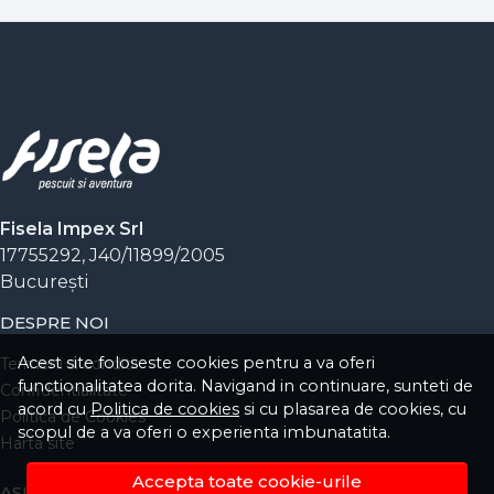
Alegerea locului:
Identifică structurile
submerse, pragurile și zonele cu stufăriș unde
crapul se hrănește în siguranță.
Precizia:
Folosește o tehnică de nadire grupată
și momeli echilibrate.
Pescuit responsabil:
Protejează peștele
utilizând saltele de primire și mincioguri
adecvate.
Fisela Impex Srl
17755292, J40/11899/2005
Bucureşti
DESPRE NOI
Acest site foloseste cookies pentru a va oferi
Termeni si conditii
functionalitatea dorita. Navigand in continuare, sunteti de
Confidentialitate
acord cu
Politica de cookies
si cu plasarea de cookies, cu
Politica de Cookies
scopul de a va oferi o experienta imbunatatita.
Harta site
Accepta toate cookie-urile
ASISTENTA