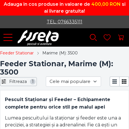
Adauga in cos produse in valoare de
400,00 RON
si
ai livrare gratuita!
TEL: 0766335111
Feeder Stationar
Marime (M): 3500
Feeder Stationar, Marime (M):
3500
Filtreaza
1
Pescuit Staționar și Feeder – Echipamente
complete pentru orice stil pe malul apei
Lumea pescuitului la staționar și feeder este una a
preciziei, a strategiei și a adrenalinei. Fie că ești un