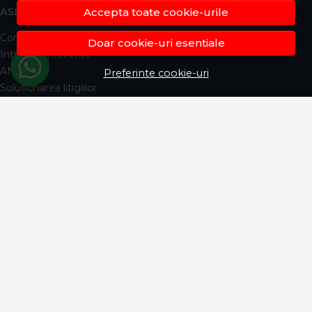
ASISTENTA
Accepta toate cookie-urile
Contacteaza-ne
Doar cookie-uri esentiale
Intrebari frecvente
ANPC
Preferinte cookie-uri
Solutionarea litigiilor
Informatii legale
CONT CLIENT
Contul meu
Inregistrare
Istoric comenzi
Produse favorite
Metode de plata
Transport si retururi