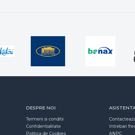
DESPRE NOI
ASISTENT
Termeni si conditii
Contacteaz
Confidentialitate
Intrebari fr
Politica de Cookies
ANPC