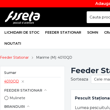
Adauga
LICHIDARI DE STOC
FEEDER STATIONAR
SOMN
CR
NOUTATI
Feeder Stationar
Marime (M): 4010QD
Feeder St
Sumar
Sorteaza
4010QD
FEEDER STATIONAR
Pescuit Staționa
Mulinete
BRANDURI
Lumea pescuitului l