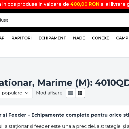
 in cos produse in valoare de
400,00 RON
si ai livrare 
AP
RAPITORI
ECHIPAMENT
NADE
CONEXE
CAMP
ationar, Marime (M): 4010Q
Mod afisare
r și Feeder – Echipamente complete pentru orice sti
a staționar și feeder este una a preciziei, a strategiei și a