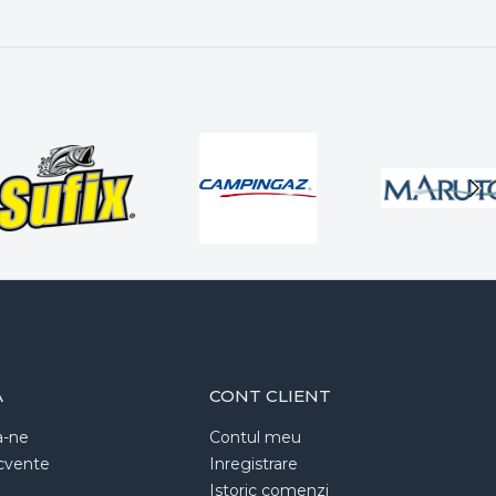
A
CONT CLIENT
a-ne
Contul meu
ecvente
Inregistrare
Istoric comenzi