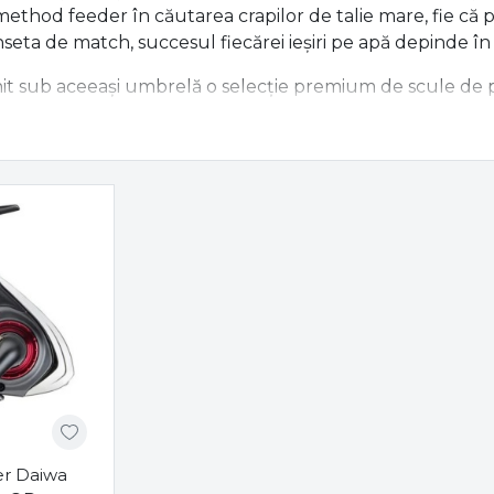
method feeder în căutarea crapilor de talie mare, fie că p
eta de match, succesul fiecărei ieșiri pe apă depinde în
it sub aceeași umbrelă o selecție premium de scule de pe
nță, gata să facă față atât pe lacuri private, cât și pe r
nete optimizate pentru performanță
ide reușite este ansamblul format din lansetă și mulinetă.
eeder și match
cu acțiuni diverse, capabile să lanseze pr
il.
gneze și vergi
ultra-ușoare, ideale pentru un control perf
icate
(feeder, match, bologneză) cu recuperare rapidă, aș
.
pecializate pe specii și tehnici
er Daiwa
rența atunci când peștii sunt apatici. De aceea, secțiune