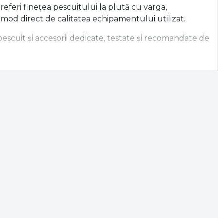
referi finețea pescuitului la plută cu varga,
 mod direct de calitatea echipamentului utilizat.
scuit și accesorii dedicate, testate și recomandate de
âuri cu un curent puternic sau pe Dunăre.
 În oferta noastră găsești:
ecis la distanțe mari sau să ofere o amortizare
ect al liniei pe râu.
ezare impecabilă a firului și frâne micrometrice de
a noastră de consumabile include
fire principale pentru