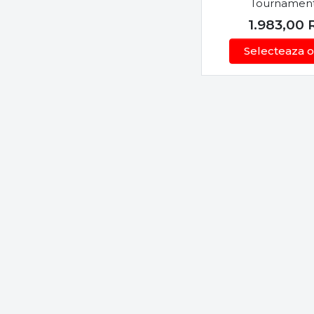
Tournamen
staționar
, shock 
4000-C
1.983,00
În plus, selecția 
4000S
Selecteaza o
plătică, până la 
4012QD
Dunăre.
4500
5000
Momitoare și Ac
5000-C
Nicio montură nu 
5000S-CP
momitoare metalic
5500 SPOD
componente sunt p
5500
Indiferent dacă pa
6000
transformă fiecare
6000SS
6000SS-CP
6000SS-P
6500
7000
8000