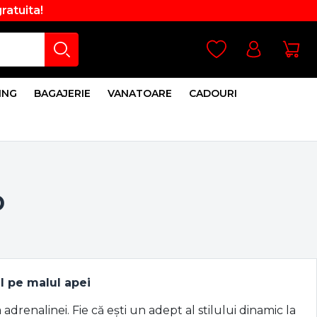
gratuita!
ING
BAGAJERIE
VANATOARE
CADOURI
D
l pe malul apei
 adrenalinei. Fie că ești un adept al stilului dinamic la