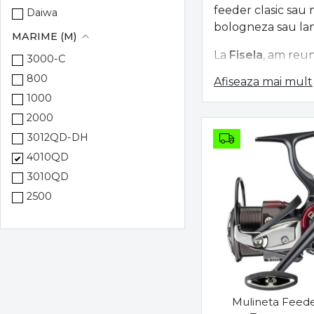
feeder clasic sau 
Daiwa
bologneza sau lans
MARIME (M)
La
Fisela
, am reun
3000-C
pescari cu experie
800
Afiseaza mai mult
1000
Lansete și Muli
2000
Baza oricărei part
3012QD-DH
4010QD
Lansete de f
excelentă în dr
3010QD
2500
Lansete bolo
2500S
Mulinete ded
3000
înaltă precizie
3000S
3012QD
Cârlige și Fire s
3500
Mulineta Feed
Detaliile fac dife
4000