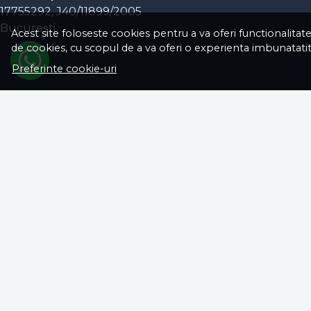
17755292, J40/11899/2005
Bucureşti
Acest site foloseste cookies pentru a va oferi functionalitat
de cookies, cu scopul de a va oferi o experienta imbunatatit
Preferinte cookie-uri