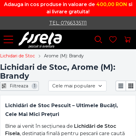
Adauga in cos produse in valoare de
400,00 RON
si
ai livrare gratuita!
TEL: 0766335111
Lichidari de Stoc
Arome (M): Brandy
Lichidari de Stoc, Arome (M):
Brandy
Filtreaza
1
Lichidări de Stoc Pescuit – Ultimele Bucăți,
Cele Mai Mici Prețuri
Bine ai venit în secțiunea de
Lichidări de Stoc
Fisela
, destinația finală pentru pescarii care caută