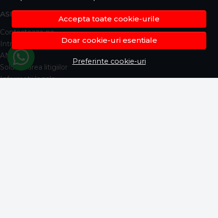
ASISTENTA
Accepta toate cookie-urile
Contacteaza-ne
Doar cookie-uri esentiale
Intrebari frecvente
ANPC
Preferinte cookie-uri
Solutionarea litigiilor
Informatii legale
CONT CLIENT
Contul meu
Inregistrare
Istoric comenzi
Produse favorite
Metode de plata
Transport si retururi