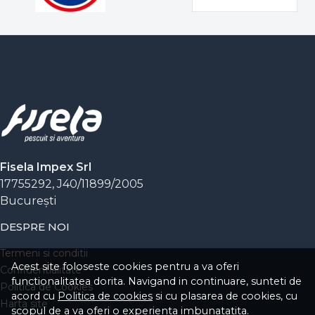
acestea nu vor mai reveni în stoc la același preț.
Nu lăsa captura vieții să scape! Explorează acum
lista de
oferte speciale la pescuit
și pune în coș
echipamentul dorit înainte să dispară.
Fisela Impex Srl
17755292, J40/11899/2005
Bucureşti
DESPRE NOI
Termeni si conditii
Acest site foloseste cookies pentru a va oferi
Confidentialitate
functionalitatea dorita. Navigand in continuare, sunteti de
Politica de Cookies
acord cu
Politica de cookies
si cu plasarea de cookies, cu
Harta site
scopul de a va oferi o experienta imbunatatita.