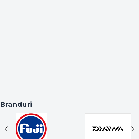
carbon
sau o mulinetă puternică.
Bagajerie și Accesorii:
Huse, genți, scaune sau
mincioguri care ies din colecțiile curente.
Nade și Momeli:
Boilies-uri, pelete, aditivi și mix-
uri de nadă la prețuri imbatabile, perfecte
pentru a-ți face stocul pentru următoarea
partidă.
Monturi și Terminale:
Cârlige, fire, plumbi și
accesorii mici de la branduri renumite, esențiale
în trusa oricărui pescar.
⚠️ Atenție: Stoc Limitat!
Branduri
Regula acestei categorii este simplă:
Primul venit,
primul servit.
Deoarece majoritatea produselor din
secțiunea
Lichidări de Stoc
sunt ultimele bucăți
disponibile fizic în depozitul nostru, odată vândute,