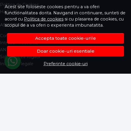
Politica de Cookies
Acest site foloseste cookies pentru a va oferi
Harta site
functionalitatea dorita. Navigand in continuare, sunteti de
acord cu
Politica de cookies
si cu plasarea de cookies, cu
ASISTENTA
scopul de a va oferi o experienta imbunatatita.
Contacteaza-ne
Accepta toate cookie-urile
Intrebari frecvente
ANPC
Doar cookie-uri esentiale
Solutionarea litigiilor
Informatii legale
Preferinte cookie-uri
CONT CLIENT
Contul meu
Inregistrare
Istoric comenzi
Produse favorite
Metode de plata
Transport si retururi