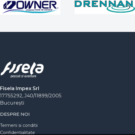
acestea nu vor mai reveni în stoc la același preț.
Nu lăsa captura vieții să scape! Explorează acum
lista de
oferte speciale la pescuit
și pune în coș
echipamentul dorit înainte să dispară.
Fisela Impex Srl
17755292, J40/11899/2005
Bucureşti
DESPRE NOI
Termeni si conditii
Confidentialitate