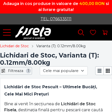
Adauga in cos produse in valoare de
400,00 RON
si
ai livrare gratuita!
TEL: 0766335111
Lichidari de Stoc
Varianta (T): 0.12mm/8.00kg
Lichidari de Stoc, Varianta (T):
0.12mm/8.00kg
Filtreaza
1
Lichidări de Stoc Pescuit – Ultimele Bucăți,
Cele Mai Mici Prețuri
Bine ai venit în secțiunea de
Lichidări de Stoc
Fisela
, destinația finală pentru pescarii care caută