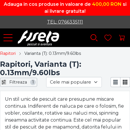
Adauga in cos produse in valoare de
400,00 RON
si
ai livrare gratuita!
TEL: 0766335111
Rapitori
Varianta (T): 0.13mm/9.60lbs
Rapitori, Varianta (T):
0.13mm/9.60lbs
Filtreaza
1
Un stil unic de pescuit care presupune miscare
continua. Indiferent de naluca pe care o folosim, fie
vobler, oscilante, rotative sau naluci moi, spinning
inseamna activitate continua. Este cel mai popular
stil de pescuit de pe mapamond, datorita felului in