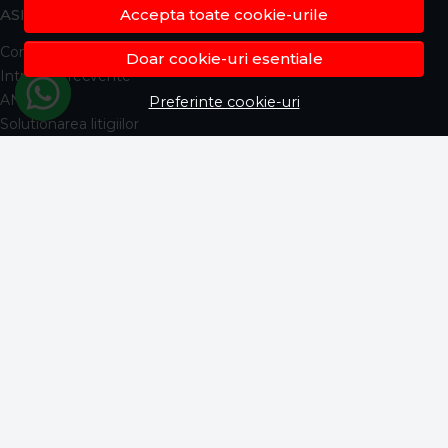
ASISTENTA
Accepta toate cookie-urile
Contacteaza-ne
Doar cookie-uri esentiale
Intrebari frecvente
ANPC
Preferinte cookie-uri
Solutionarea litigiilor
Informatii legale
CONT CLIENT
Contul meu
Inregistrare
Istoric comenzi
Produse favorite
Metode de plata
Transport si retururi