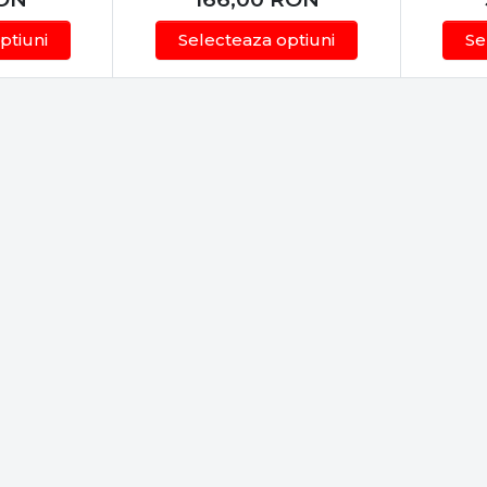
ptiuni
Selecteaza optiuni
Se