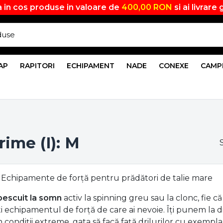
 in cos produse in valoare de
400,00 RON
si ai livrare 
AP
RAPITORI
ECHIPAMENT
NADE
CONEXE
CAMP
ime (I): M
 Echipamente de forță pentru prădători de talie mare
pescuit la somn
activ la spinning greu sau la clonc, fie că
ti echipamentul de forță de care ai nevoie. Îți punem la d
n condiții extreme, gata să facă față drilurilor cu exempla