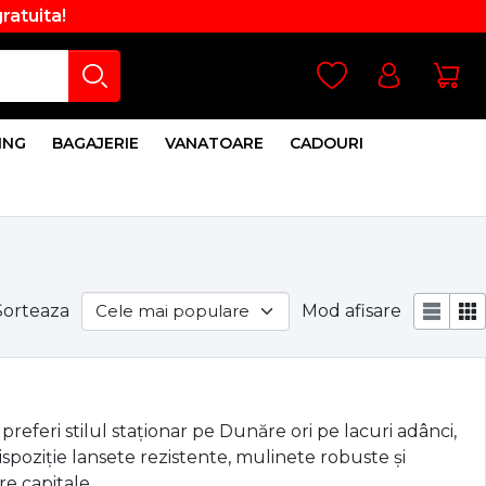
gratuita!
ING
BAGAJERIE
VANATOARE
CADOURI
Sorteaza
Mod afisare
 preferi stilul staționar pe Dunăre ori pe lacuri adânci,
ispoziție lansete rezistente, mulinete robuste și
re capitale.