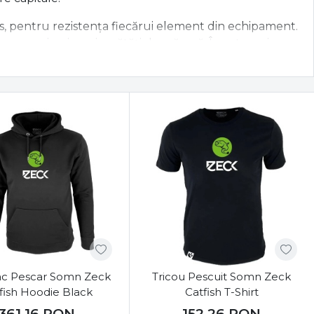
es, pentru rezistența fiecărui element din echipament.
compromisuri sau jumătăți de măsură. În categoria
ai robuste și fiabile echipamente din piață, proiectate
peștii de talie mare.
sind geamanduri, plute portante sau monturi de
grele, aici vei găsi tot ce ai nevoie pentru o partidă
putere,
mulinete de somn
cu angrenaje ranforsate și
(textile multifilament extrem de rezistente la
ă și o captură memorabilă. Îți punem la dispoziție o
dimensionate, plute subacvatice, precum și
accesorii
ejele de mare putere sau modele profesionale de
clonc
poți avea încredere deplină și pregătește-te pentru
c Pescar Somn Zeck
Tricou Pescuit Somn Zeck
fish Hoodie Black
Catfish T-Shirt
361,16
RON
152,26
RON