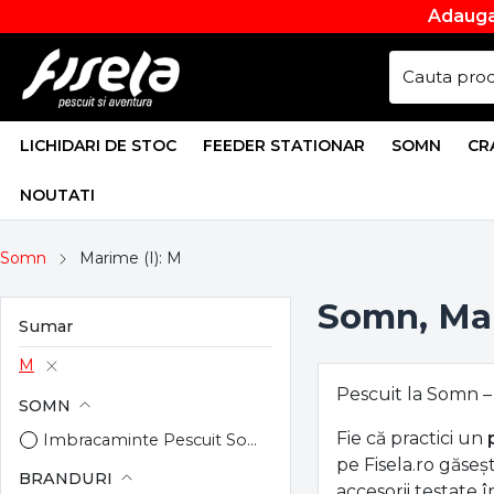
Adauga
LICHIDARI DE STOC
FEEDER STATIONAR
SOMN
CR
NOUTATI
Somn
Marime (I): M
Somn, Mar
Sumar
M
Pescuit la Somn –
SOMN
Fie că practici un
Imbracaminte Pescuit Somn
pe Fisela.ro găseș
BRANDURI
accesorii testate î