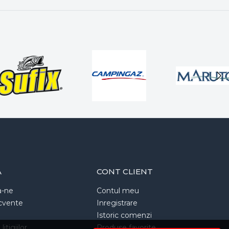
A
CONT CLIENT
a-ne
Contul meu
ecvente
Inregistrare
Istoric comenzi
itigiilor
Produse favorite