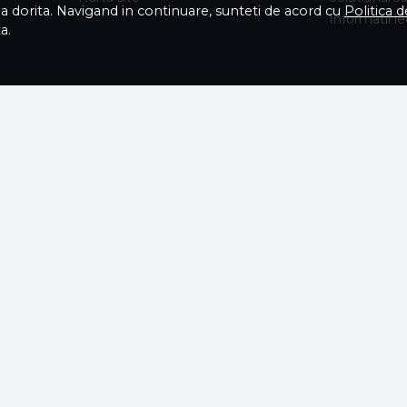
ea dorita. Navigand in continuare, sunteti de acord cu
Politica 
Informatii l
a.