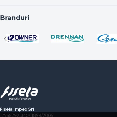
Branduri
Fisela Impex Srl
17755292, J40/11899/2005