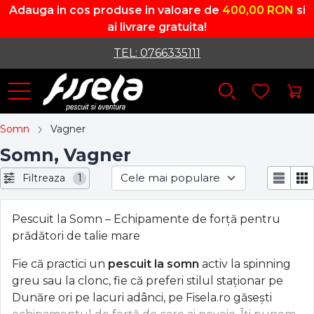
Adauga in cos produse in valoare de
400,00 RON
si
ai livrare gratuita!
TEL: 0766335111
Somn
Vagner
Somn, Vagner
Filtreaza
1
Pescuit la Somn – Echipamente de forță pentru
prădători de talie mare
Fie că practici un
pescuit la somn
activ la spinning
greu sau la clonc, fie că preferi stilul staționar pe
Dunăre ori pe lacuri adânci, pe Fisela.ro găsești