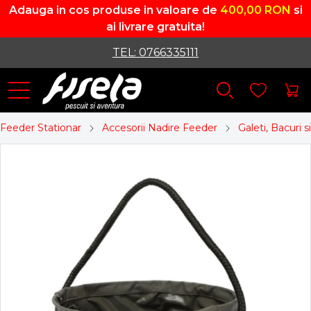
Adauga in cos produse in valoare de
400,00 RON
si
ai livrare gratuita!
TEL: 0766335111
Feeder Stationar
Accesorii Nadire Feeder
Galeti, Bacuri 