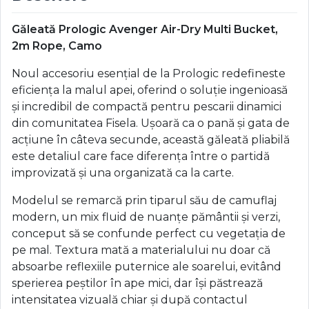
Găleată Prologic Avenger Air-Dry Multi Bucket,
2m Rope, Camo
Noul accesoriu esențial de la Prologic redefineste
eficiența la malul apei, oferind o soluție ingenioasă
și incredibil de compactă pentru pescarii dinamici
din comunitatea Fisela. Ușoară ca o pană și gata de
acțiune în câteva secunde, această găleată pliabilă
este detaliul care face diferența între o partidă
improvizată și una organizată ca la carte.
Modelul se remarcă prin tiparul său de camuflaj
modern, un mix fluid de nuanțe pământii și verzi,
conceput să se confunde perfect cu vegetația de
pe mal. Textura mată a materialului nu doar că
absoarbe reflexiile puternice ale soarelui, evitând
sperierea peștilor în ape mici, dar își păstrează
intensitatea vizuală chiar și după contactul