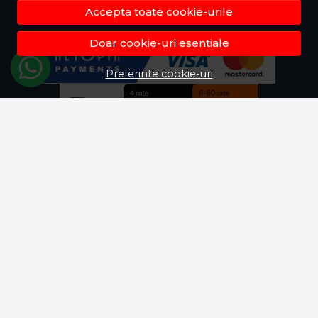
Accepta toate cookie-urile
Doar cookie-uri esentiale
Preferinte cookie-uri
© Fisela.ro 2026
Magazin online creat cu MerchantPro