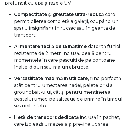
prelungit cu apa și razele UV.
Compactitate și greutate ultra-redusă
care
permit plierea completă a găleții, ocupând un
spațiu insignifiant în rucsac sau în geanta de
transport.
Alimentare facilă de la înălțime
datorită funiei
rezistente de 2 metri inclusă, ideală pentru
momentele în care pescuiți de pe pontoane
înalte, diguri sau maluri abrupte.
Versatilitate maximă în utilizare
, fiind perfectă
atât pentru umectarea nadei, peletelor și a
groundbait-ului, cât și pentru menținerea
peștelui umed pe salteaua de primire în timpul
sesiunilor foto.
Hetă de transport dedicată
inclusă în pachet,
care izolează umezeala și previne udarea